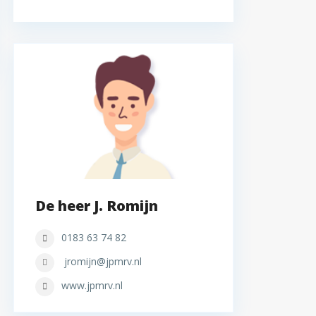
De heer J. Romijn
0183 63 74 82
jromijn@jpmrv.nl
www.jpmrv.nl