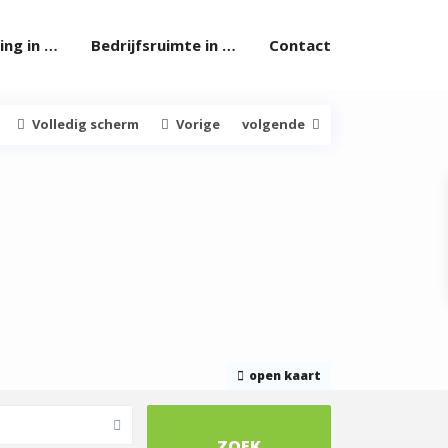
ng in …
Bedrijfsruimte in …
Contact
Volledig scherm
Vorige
volgende
open kaart