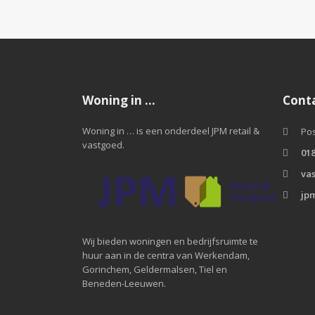
Woning in …
Cont
Woning in … is een onderdeel JPM retail &
Pos
vastgoed.
018
va
jpm
Wij bieden woningen en bedrijfsruimte te
huur aan in de centra van Werkendam,
Gorinchem, Geldermalsen, Tiel en
Beneden-Leeuwen.