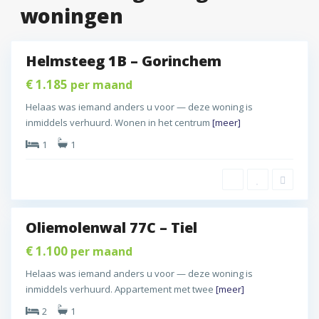
s
woningen
e
t
t
m
a
a
d
d
Helmsteeg 1B – Gorinchem
T
G
d
i
o
€ 1.185
per maand
e
r
Helaas was iemand anders u voor — deze woning is
l
i
C
inmiddels verhuurd. Wonen in het centrum
[meer]
,
n
e
T
1
1
c
n
i
h
t
e
e
r
l
m
u
,
m
Oliemolenwal 77C – Tiel
G
W
d
o
e
€ 1.100
per maand
r
r
Helaas was iemand anders u voor — deze woning is
i
k
inmiddels verhuurd. Appartement met twee
[meer]
n
e
c
2
1
n