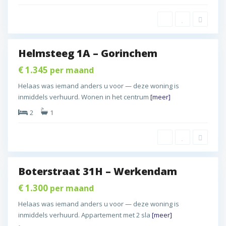
h
d
e
a
m
m
,
Helmsteeg 1A – Gorinchem
W
B
d
e
i
€ 1.345
per maand
r
n
Helaas was iemand anders u voor — deze woning is
k
n
inmiddels verhuurd. Wonen in het centrum
[meer]
e
e
n
2
1
n
d
s
a
t
m
a
d
Boterstraat 31H – Werkendam
T
B
d
i
i
€ 1.300
per maand
B
e
n
i
Helaas was iemand anders u voor — deze woning is
l
n
n
inmiddels verhuurd. Appartement met 2 sla
[meer]
,
e
n