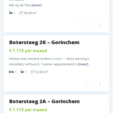
i
i
n
klik op de foto
[meer]
n
n
e
2
c
1
90.00 m
c
n
h
h
s
e
e
t
m
m
a
,
d
Botersteeg 2K – Gorinchem
G
G
o
o
€ 1.115
per maand
r
r
r
Helaas was iemand anders u voor — deze woning is
i
i
inmiddels verhuurd. 1 kamer appartement m
[meer]
n
n
2
c
1
1
53.00 m
c
h
h
e
e
0
m
m
,
Botersteeg 2A – Gorinchem
G
d
o
€ 1.115
per maand