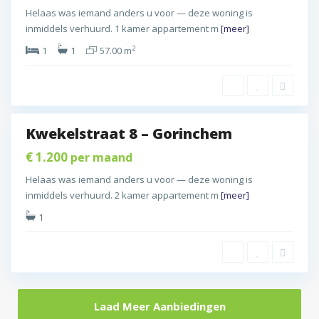
r
Helaas was iemand anders u voor — deze woning is
i
inmiddels verhuurd. 1 kamer appartement m
[meer]
n
2
c
1
1
57.00 m
h
e
5
m
Kwekelstraat 8 – Gorinchem
d
€ 1.200
per maand
Helaas was iemand anders u voor — deze woning is
inmiddels verhuurd. 2 kamer appartement m
[meer]
1
Laad Meer Aanbiedingen