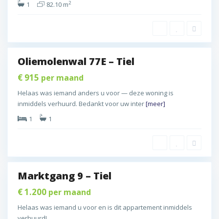
2
T
1
82.10 m
n
e
i
s
n
e
t
s
l
a
t
d
a
Oliemolenwal 77E – Tiel
T
d
d
i
G
€ 915
per maand
B
e
o
i
Helaas was iemand anders u voor — deze woning is
l
r
n
inmiddels verhuurd. Bedankt voor uw inter
[meer]
,
i
n
T
1
1
n
e
i
c
n
e
h
s
l
e
t
m
a
Marktgang 9 – Tiel
,
d
d
G
G
€ 1.200
per maand
B
o
o
i
Helaas was iemand u voor en is dit appartement inmiddels
r
r
n
verhuurd!