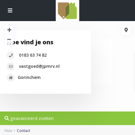
Hoe vind je ons
laden…
0183 63 74 82
vastgoed@jpmrv.nl
Gorinchem
geavanceerd zoeken
Huis
Contact