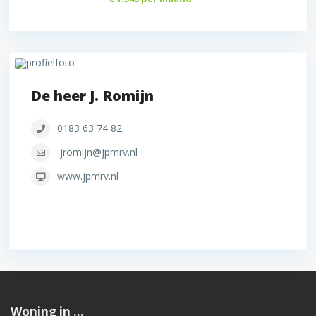
De heer J. Romijn
0183 63 74 82
jromijn@jpmrv.nl
www.jpmrv.nl
Woning in …