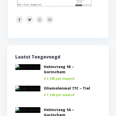
Laatst Toegevoegd
Helmsteeg 1B –
Gorinchem
€ 1.185
per maand
Oliemolenwal 77C – Tiel
€ 1.100
per maand
Helmsteeg 1A –
Gorinchem