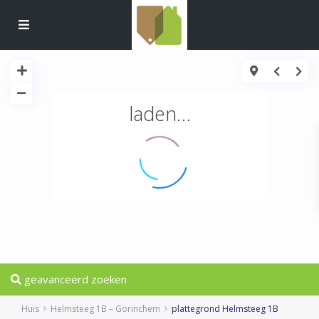
laden…
geavanceerd zoeken
Huis
Helmsteeg 1B – Gorinchem
plattegrond Helmsteeg 1B