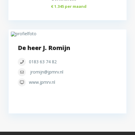
€ 1.345
per maand
De heer J. Romijn
0183 63 74 82
jromijn@jpmrv.nl
www.jpmrv.nl