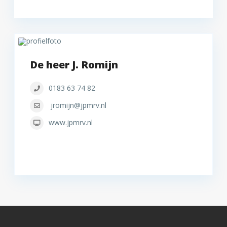
De heer J. Romijn
0183 63 74 82
jromijn@jpmrv.nl
www.jpmrv.nl