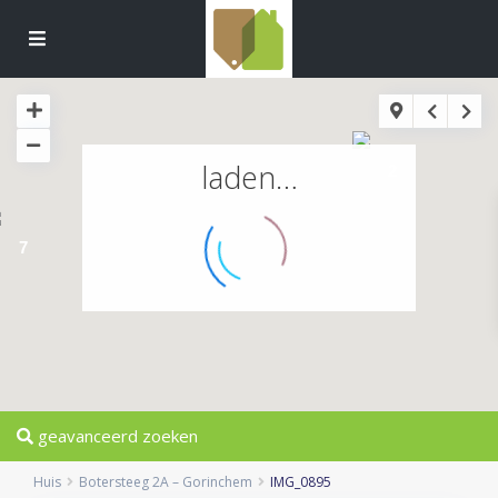
laden…
2
7
geavanceerd zoeken
Huis
Botersteeg 2A – Gorinchem
IMG_0895